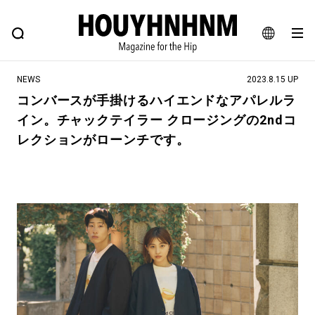
NEWS
FEATURE
BLOG
SNAP
Commune H
ヒップなファッション、カルチャー、ライフスタイルWEBマガジン
JA
NEWS
2023.8.15 UP
EN
コンバースが手掛けるハイエンドなアパレルラ
イン。チャックテイラー クロージングの2ndコ
#注目のタグ
レクションがローンチです。
#SHOPPING ADDICT
#憧れの逸品
#ESSENTIAL DESIGNS
#古着サミット
#NEW VINTAGE
#マイナーグッド図鑑
#路地裏てぃーん。
#MONTHLY JOURNAL
#GH 銘品の所以
#フイナムのYouTube
#Commune H
#FOCUS IT
#AH.H
#ととけん
#FASHION
#MUSIC
#MOVIE