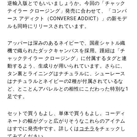
逆輸入版とでもいいましょうか。今回の「チャック
テイラー クロージング」発売に合わせて、「コンバ
ース アディクト（CONVERSE ADDICT）」の新モデ
ルも同時にリリースされています。
アッパーは深みのあるネイビーで、国産シャトル織
機で織られたダックキャンバスを採用。踵紐は「チ
ャックテイラー クロージング」に付属するタグと連
動するよう、生成りが用いられています。さらに、
タン裏とライニングはナチュラルに、シューレース
はナチュラルとネイビーの2種が付属されているな
ど、とことんアパレルとの相性にこだわった特別な1
足です。
セットで買うもよし、単体で買うもよし。コーディ
ネートの幅がグッと広がりそうなこれらのアイテム
はすでに発売中です。詳しくは
コチラ
をチェックし
てみてください。