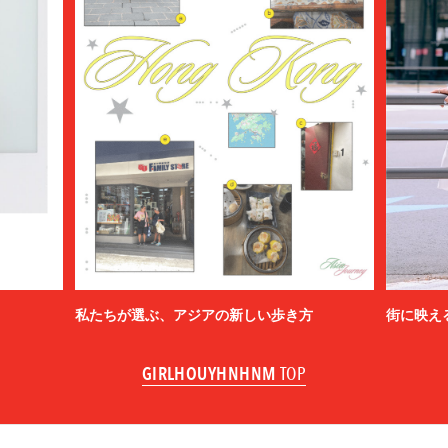
私たちが選ぶ、アジアの新しい歩き方
街に映え
GIRLHOUYHNHNM
TOP