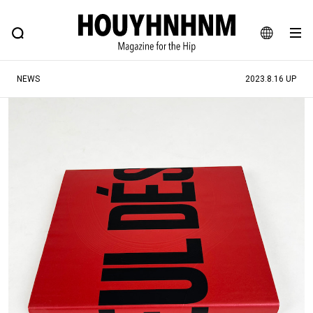
NEWS
FEATURE
BLOG
SNAP
Commune H
ヒップなファッション、カルチャー、ライフスタイルWEBマガジン
JA
NEWS
2023.8.16 UP
EN
#注目のタグ
#SHOPPING ADDICT
#憧れの逸品
#ESSENTIAL DESIGNS
#古着サミット
#NEW VINTAGE
#マイナーグッド図鑑
#路地裏てぃーん。
#MONTHLY JOURNAL
#GH 銘品の所以
#フイナムのYouTube
#Commune H
#FOCUS IT
#AH.H
#ととけん
#FASHION
#MUSIC
#MOVIE