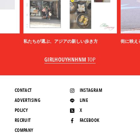
私たちが選ぶ、アジアの新しい歩き方
街に映え
GIRLHOUYHNHNM
TOP
CONTACT
INSTAGRAM
ADVERTISING
LINE
POLICY
X
RECRUIT
FACEBOOK
COMPANY