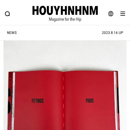
NEWS
FEATURE
BLOG
SNAP
Commune H
ヒップなファッション、カルチャー、ライフスタイルWEBマガジン
JA
NEWS
2023.8.16 UP
EN
#注目のタグ
#SHOPPING ADDICT
#憧れの逸品
#ESSENTIAL DESIGNS
#古着サミット
#NEW VINTAGE
#マイナーグッド図鑑
#路地裏てぃーん。
#MONTHLY JOURNAL
#GH 銘品の所以
#フイナムのYouTube
#Commune H
#FOCUS IT
#AH.H
#ととけん
#FASHION
#MUSIC
#MOVIE