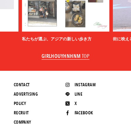
私たちが選ぶ、アジアの新しい歩き方
街に映え
GIRLHOUYHNHNM
TOP
CONTACT
INSTAGRAM
ADVERTISING
LINE
POLICY
X
RECRUIT
FACEBOOK
COMPANY