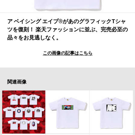
#LIFESTYLE
#SNEAKER
#OUTDOOR
#SPORTS
#HANDSOME HANDBOOK
ア ベイシング エイプ®があのグラフィックTシャ
ツを復刻！ 楽天ファッションに並ぶ、完売必至の
品々をお見逃しなく。
この画像の記事はこちら
関連画像