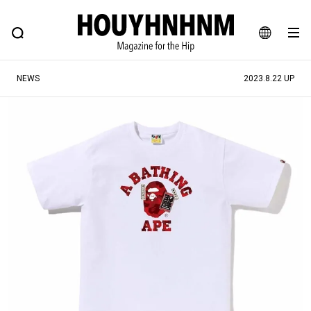
NEWS
FEATURE
BLOG
SNAP
Commune H
ヒップなファッション、カルチャー、ライフスタイルWEBマガジン
JA
NEWS
2023.8.22 UP
EN
#注目のタグ
#SHOPPING ADDICT
#憧れの逸品
#ESSENTIAL DESIGNS
#古着サミット
#NEW VINTAGE
#マイナーグッド図鑑
#路地裏てぃーん。
#MONTHLY JOURNAL
#GH 銘品の所以
#フイナムのYouTube
#Commune H
#FOCUS IT
#AH.H
#ととけん
#FASHION
#MUSIC
#MOVIE