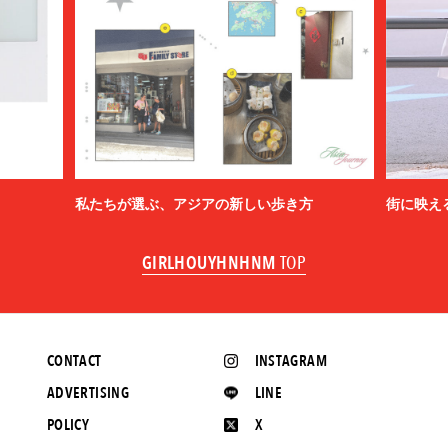
私たちが選ぶ、アジアの新しい歩き方
街に映え
GIRLHOUYHNHNM
TOP
CONTACT
INSTAGRAM
ADVERTISING
LINE
POLICY
X