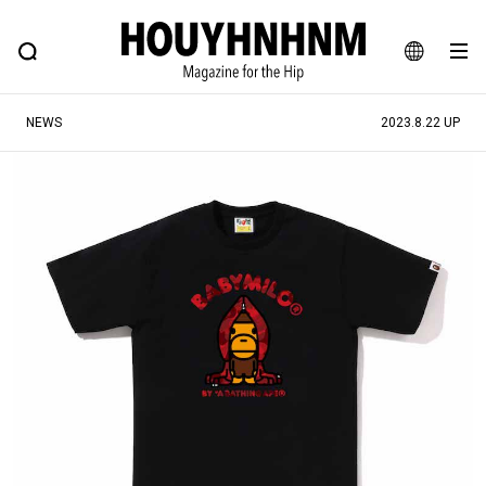
NEWS
FEATURE
BLOG
SNAP
Commune H
ヒップなファッション、カルチャー、ライフスタイルWEBマガジン
JA
NEWS
2023.8.22 UP
EN
#注目のタグ
#SHOPPING ADDICT
#憧れの逸品
#ESSENTIAL DESIGNS
#古着サミット
#NEW VINTAGE
#マイナーグッド図鑑
#路地裏てぃーん。
#MONTHLY JOURNAL
#GH 銘品の所以
#フイナムのYouTube
#Commune H
#FOCUS IT
#AH.H
#ととけん
#FASHION
#MUSIC
#MOVIE