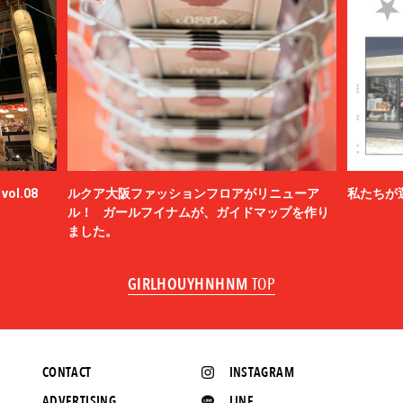
ol.08
ルクア大阪ファッションフロアがリニューア
私たちが
ル！ ガールフイナムが、ガイドマップを作り
ました。
GIRLHOUYHNHNM
TOP
CONTACT
INSTAGRAM
ADVERTISING
LINE