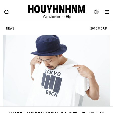
NEWS
FEATURE
BLOG
SNAP
Commune H
ヒップなファッション、カルチャー、ライフスタイルWEBマガジン
JA
NEWS
2016.8.6 UP
EN
#注目のタグ
#SHOPPING ADDICT
#憧れの逸品
#ESSENTIAL DESIGNS
#古着サミット
#NEW VINTAGE
#マイナーグッド図鑑
#路地裏てぃーん。
#MONTHLY JOURNAL
#GH 銘品の所以
#フイナムのYouTube
#Commune H
#FOCUS IT
#AH.H
#ととけん
#FASHION
#MUSIC
#MOVIE