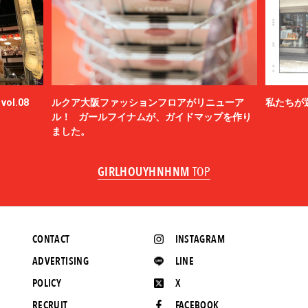
ol.08
ルクア大阪ファッションフロアがリニューア
私たちが
ル！ ガールフイナムが、ガイドマップを作り
ました。
GIRLHOUYHNHNM
TOP
CONTACT
INSTAGRAM
ADVERTISING
LINE
POLICY
X
RECRUIT
FACEBOOK