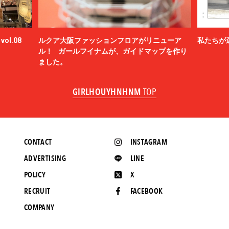
ol.08
ルクア大阪ファッションフロアがリニューア
私たちが
ル！ ガールフイナムが、ガイドマップを作り
ました。
GIRLHOUYHNHNM
TOP
CONTACT
INSTAGRAM
ADVERTISING
LINE
POLICY
X
RECRUIT
FACEBOOK
COMPANY