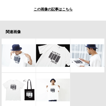
#LIFESTYLE
#SNEAKER
#OUTDOOR
#SPORTS
#HANDSOME HANDBOOK
この画像の記事はこちら
関連画像