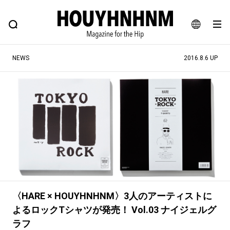
NEWS
FEATURE
BLOG
SNAP
Commune H
ヒップなファッション、カルチャー、ライフスタイルWEBマガジン
JA
NEWS
2016.8.6 UP
EN
#注目のタグ
#SHOPPING ADDICT
#憧れの逸品
#ESSENTIAL DESIGNS
#古着サミット
#NEW VINTAGE
#マイナーグッド図鑑
#路地裏てぃーん。
#MONTHLY JOURNAL
#GH 銘品の所以
#フイナムのYouTube
〈HARE × HOUYHNHNM〉3人のアーティストに
#Commune H
#FOCUS IT
#AH.H
よるロックTシャツが発売！ Vol.03 ナイジェルグ
#ととけん
#FASHION
#MUSIC
#MOVIE
ラフ