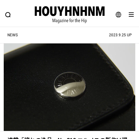
NEWS
FEATURE
BLOG
SNAP
Commune H
ヒップなファッション、カルチャー、ライフスタイルWEBマガジン
JA
NEWS
2023.9.25 UP
EN
#注目のタグ
#SHOPPING ADDICT
#憧れの逸品
#ESSENTIAL DESIGNS
#古着サミット
#NEW VINTAGE
#マイナーグッド図鑑
#路地裏てぃーん。
#MONTHLY JOURNAL
#GH 銘品の所以
#フイナムのYouTube
#Commune H
#FOCUS IT
#AH.H
#ととけん
#FASHION
#MUSIC
#MOVIE