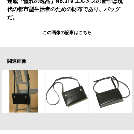
#LIFESTYLE
#SNEAKER
#OUTDOOR
連載「憧れの逸品」No.319 エルメスの新作は現
代の都市型生活者のための財布であり、バッグ
#SPORTS
#HANDSOME HANDBOOK
だ。
この画像の記事はこちら
関連画像