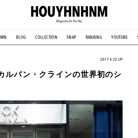
UMN
BLOG
COLLECTION
SNAP
RANKING
YOUTUBE
NS
#古着サミット
#NEW VINTAGE
#マイナーグッド図鑑
#FOCUS IT
#AH.H
#ととけん
#FASHION
#MUSIC
#M
2017.6.22 UP
 カルバン・クラインの世界初のシ