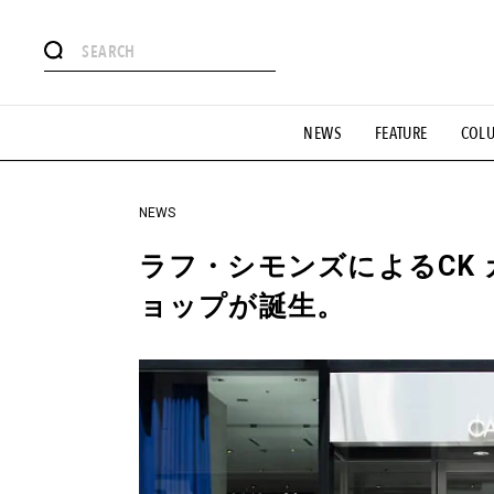
#注目のタグ
NEWS
FEATURE
COL
#SHOPPING ADDICT
#憧れの逸品
#ESSENTIAL DESIG
#GH 銘品の所以
#フイナムのYouTube
#Commune H
#SPORTS
#HANDSOME HANDBOOK
NEWS
ラフ・シモンズによるCK
ョップが誕生。