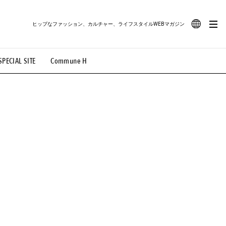
ヒップなファッション、カルチャー、ライフスタイルWEBマガジン
JA
SPECIAL SITE
Commune H
#路地裏てぃーん。
#MONTHLY JOURNAL
EN
OVIE
#LIFESTYLE
#SNEAKER
#OUTDOOR