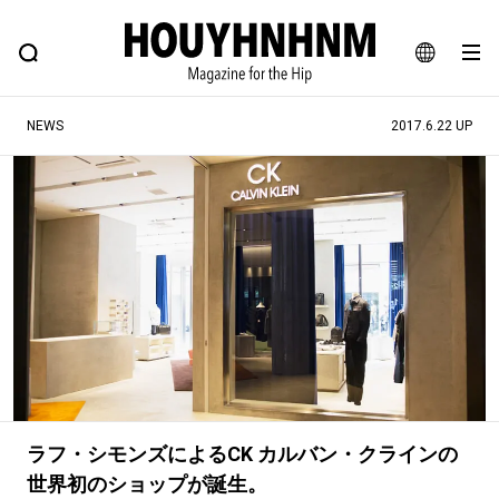
NEWS
FEATURE
BLOG
SNAP
Commune H
ヒップなファッション、カルチャー、ライフスタイルWEBマガジン
JA
NEWS
2017.6.22 UP
EN
#注目のタグ
#SHOPPING ADDICT
#憧れの逸品
#MONTHLY JOURNAL
#ESSENTIAL DESIGNS
#NEW VINTAGE
#古着サミット
#マイナーグッド図鑑
#フイナムのYouTube
#Commune H
#FOCUS IT
#AH.H
#ととけん
#FASHION
#MUSIC
#MOVIE
ラフ・シモンズによるCK カルバン・クラインの
#LIFESTYLE
#SNEAKER
#OUTDOOR
世界初のショップが誕生。