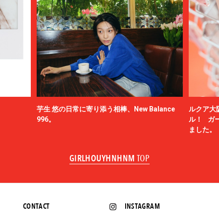
芋生 悠の日常に寄り添う相棒、New Balance
ルクア大
996。
ル！ ガ
ました。
GIRLHOUYHNHNM
TOP
CONTACT
INSTAGRAM