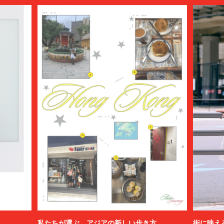
私たちが選ぶ、アジアの新しい歩き方
街に映え