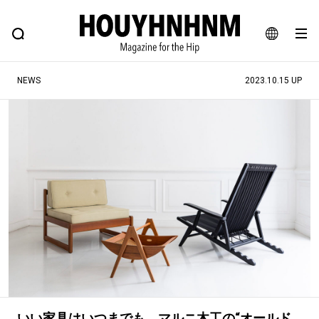
NEWS
FEATURE
BLOG
SNAP
Commune H
ヒップなファッション、カルチャー、ライフスタイルWEBマガジン
JA
NEWS
2023.10.15 UP
EN
#注目のタグ
#SHOPPING ADDICT
#憧れの逸品
#ESSENTIAL DESIGNS
#古着サミット
#NEW VINTAGE
#マイナーグッド図鑑
#路地裏てぃーん。
#MONTHLY JOURNAL
#GH 銘品の所以
#フイナムのYouTube
#Commune H
#FOCUS IT
#AH.H
#ととけん
#FASHION
#MUSIC
#MOVIE
いい家具はいつまでも。マルニ木工の“オールド