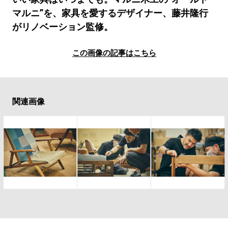
#LIFESTYLE
#SNEAKER
#OUTDOOR
マルニ”を、家具を愛するデザイナー、藤井隆行
#SPORTS
#HANDSOME HANDBOOK
がリノベーション監修。
この画像の記事はこちら
関連画像