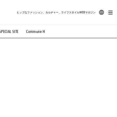
ヒップなファッション、カルチャー、ライフスタイルWEBマガジン
JA
SPECIAL SITE
Commune H
#路地裏てぃーん。
#MONTHLY JOURNAL
EN
OVIE
#LIFESTYLE
#SNEAKER
#OUTDOOR