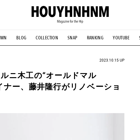
UMN
BLOG
COLLECTION
SNAP
RANKING
YOUTUBE
NS
#古着サミット
#NEW VINTAGE
#マイナーグッド図鑑
#FOCUS IT
#AH.H
#ととけん
#FASHION
#MUSIC
#M
2023.10.15 UP
ルニ木工の“オールドマル
イナー、藤井隆行がリノベーショ