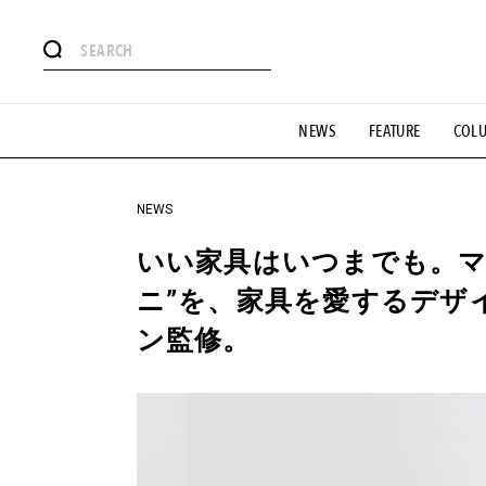
#注目のタグ
NEWS
FEATURE
COL
#SHOPPING ADDICT
#憧れの逸品
#ESSENTIAL DESIG
#GH 銘品の所以
#フイナムのYouTube
#Commune H
#SPORTS
#HANDSOME HANDBOOK
NEWS
いい家具はいつまでも。マ
ニ”を、家具を愛するデザ
ン監修。