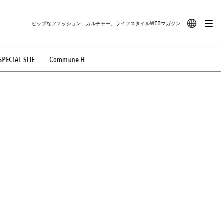
ヒップなファッション、カルチャー、ライフスタイルWEBマガジン
JA
SPECIAL SITE
Commune H
#路地裏てぃーん。
#MONTHLY JOURNAL
EN
OVIE
#LIFESTYLE
#SNEAKER
#OUTDOOR