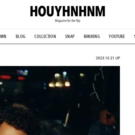
UMN
BLOG
COLLECTION
SNAP
RANKING
YOUTUBE
NS
#古着サミット
#NEW VINTAGE
#マイナーグッド図鑑
#FOCUS IT
#AH.H
#ととけん
#FASHION
#MUSIC
#M
2023.10.21 UP