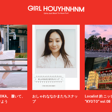
OKA。 履いて、
おしゃれななかまたちスナッ
Localist 的 
けよう
プ
“KYOTO” vol.08