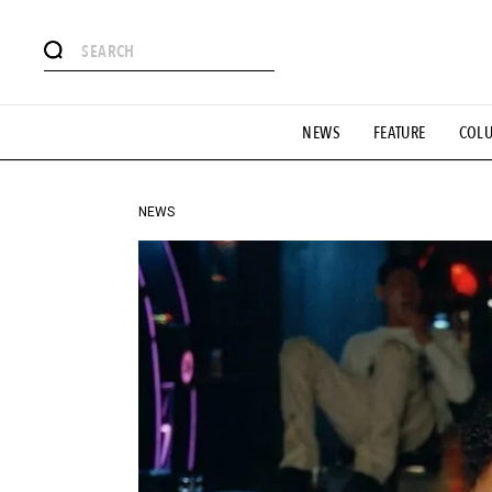
#注目のタグ
NEWS
FEATURE
COL
#SHOPPING ADDICT
#憧れの逸品
#ESSENTIAL DESIG
#GH 銘品の所以
#フイナムのYouTube
#Commune H
#SPORTS
#HANDSOME HANDBOOK
NEWS