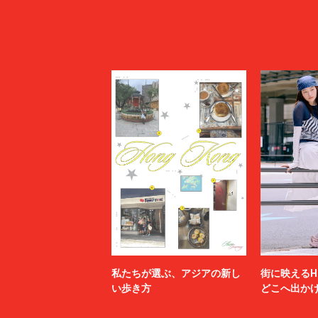
私たちが選ぶ、アジアの新し
街に映えるH
い歩き方
どこへ出か