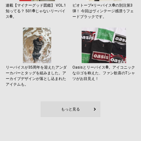
連載【マイナーグッド図鑑】 VOL.1
ビオトープ×リーバイス®の別注第3
知ってる？ 501®じゃないリーバイ
弾！ 今回はヴィンテージ感漂うフェ
ス®。
ードブラックです。
リーバイスが35周年を迎えたアンダ
Oasisとリーバイス®︎。アイコニック
ーカバーとタッグを組みました。ア
なロゴを称えた、ファン歓喜のTシャ
ーカイブデザインが落とし込まれた
ツがお目見え！
アイテムも。
もっと見る