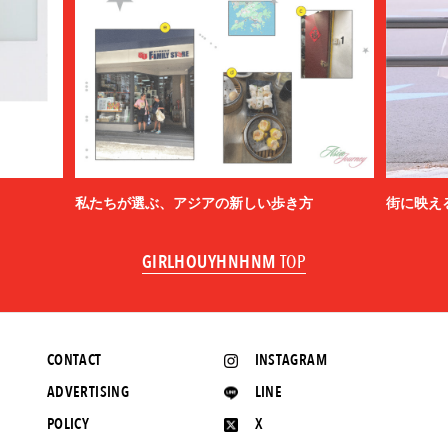
私たちが選ぶ、アジアの新しい歩き方
街に映え
GIRLHOUYHNHNM
TOP
CONTACT
INSTAGRAM
ADVERTISING
LINE
POLICY
X