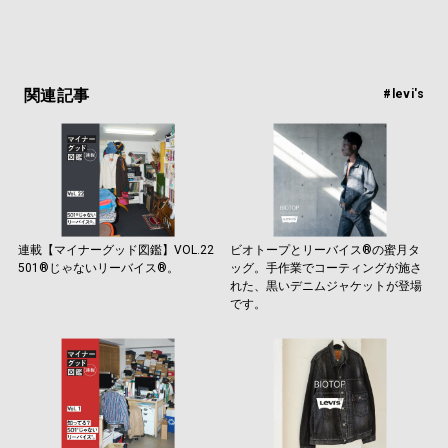
関連記事
#levi's
連載【マイナーグッド図鑑】VOL.22
ビオトープとリーバイス®の蜜月タ
501®️じゃないリーバイス®️。
ッグ。手作業でコーティングが施さ
れた、黒いデニムジャケットが登場
です。