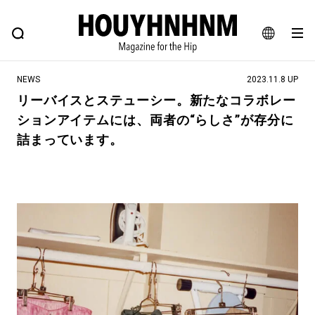
NEWS
FEATURE
BLOG
SNAP
Commune H
ヒップなファッション、カルチャー、ライフスタイルWEBマガジン
JA
NEWS
2023.11.8 UP
EN
リーバイスとステューシー。新たなコラボレー
ションアイテムには、両者の“らしさ”が存分に
#注目のタグ
詰まっています。
#SHOPPING ADDICT
#憧れの逸品
#ESSENTIAL DESIGNS
#古着サミット
#NEW VINTAGE
#マイナーグッド図鑑
#路地裏てぃーん。
#MONTHLY JOURNAL
#GH 銘品の所以
#フイナムのYouTube
#Commune H
#FOCUS IT
#AH.H
#ととけん
#FASHION
#MUSIC
#MOVIE