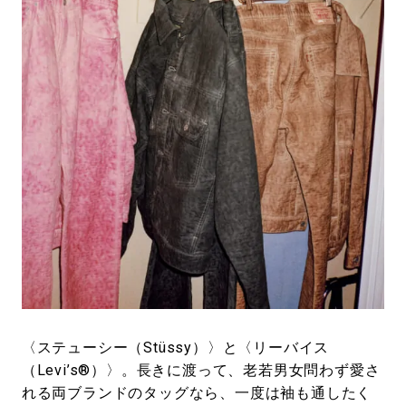
#LIFESTYLE
#SNEAKER
#OUTDOOR
#SPORTS
#HANDSOME HANDBOOK
〈ステューシー（Stüssy）〉と〈リーバイス
（Levi’s®）〉。長きに渡って、老若男女問わず愛さ
れる両ブランドのタッグなら、一度は袖も通したく