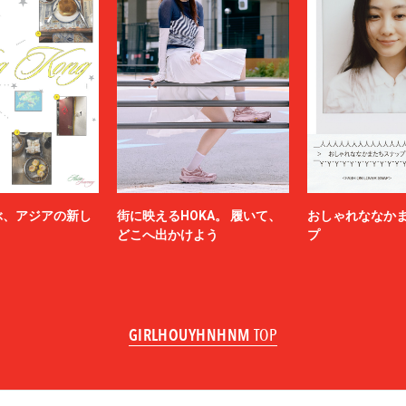
ぶ、アジアの新し
街に映えるHOKA。 履いて、
おしゃれななか
どこへ出かけよう
プ
GIRLHOUYHNHNM
TOP