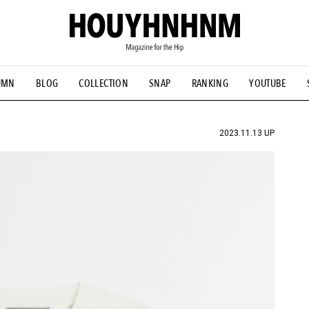
UMN
BLOG
COLLECTION
SNAP
RANKING
YOUTUBE
NS
#古着サミット
#NEW VINTAGE
#マイナーグッド図鑑
#FOCUS IT
#AH.H
#ととけん
#FASHION
#MUSIC
#M
2023.11.13 UP