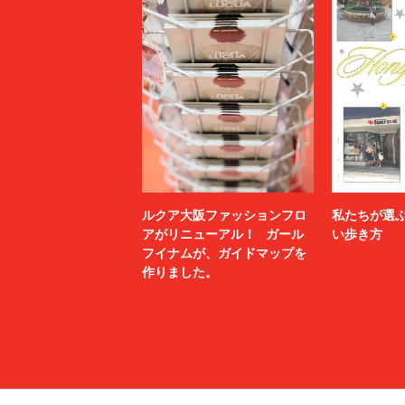
ルクア大阪ファッションフロ
私たちが選
アがリニューアル！ ガール
い歩き方
フイナムが、ガイドマップを
作りました。