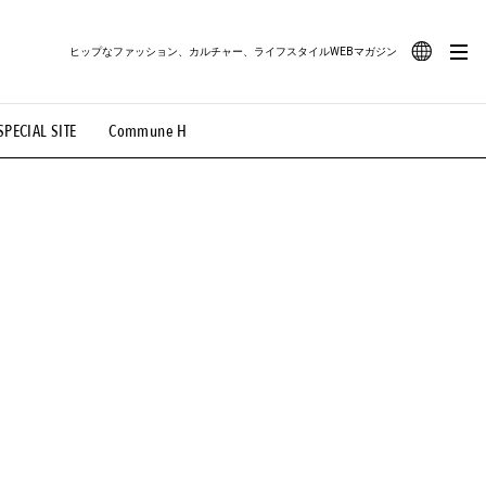
ヒップなファッション、カルチャー、ライフスタイルWEBマガジン
JA
SPECIAL SITE
Commune H
#路地裏てぃーん。
#MONTHLY JOURNAL
EN
OVIE
#LIFESTYLE
#SNEAKER
#OUTDOOR