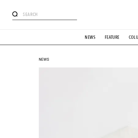
#注目のタグ
NEWS
FEATURE
COL
#SHOPPING ADDICT
#憧れの逸品
#ESSENTIAL DESIG
#GH 銘品の所以
#フイナムのYouTube
#Commune H
#SPORTS
#HANDSOME HANDBOOK
NEWS