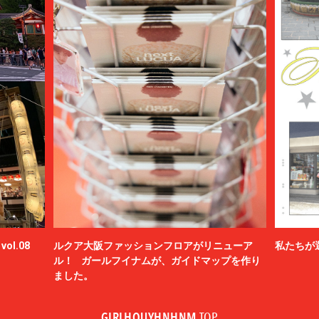
ol.08
ルクア大阪ファッションフロアがリニューア
私たちが
ル！ ガールフイナムが、ガイドマップを作り
ました。
GIRLHOUYHNHNM
TOP