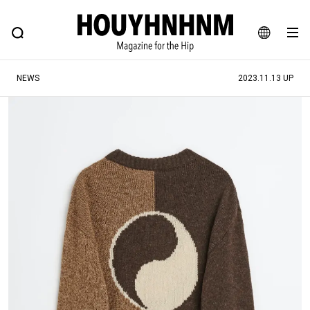
NEWS
FEATURE
BLOG
SNAP
Commune H
ヒップなファッション、カルチャー、ライフスタイルWEBマガジン
JA
NEWS
2023.11.13 UP
EN
#注目のタグ
#SHOPPING ADDICT
#憧れの逸品
#ESSENTIAL DESIGNS
#古着サミット
#NEW VINTAGE
#マイナーグッド図鑑
#路地裏てぃーん。
#MONTHLY JOURNAL
#GH 銘品の所以
#フイナムのYouTube
#Commune H
#FOCUS IT
#AH.H
#ととけん
#FASHION
#MUSIC
#MOVIE