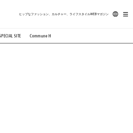
ヒップなファッション、カルチャー、ライフスタイルWEBマガジン
JA
SPECIAL SITE
Commune H
#路地裏てぃーん。
#MONTHLY JOURNAL
EN
OVIE
#LIFESTYLE
#SNEAKER
#OUTDOOR