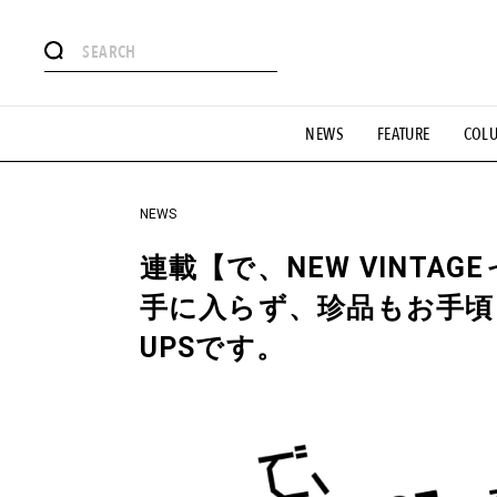
#注目のタグ
NEWS
FEATURE
COL
#SHOPPING ADDICT
#憧れの逸品
#ESSENTIAL DESIG
#GH 銘品の所以
#フイナムのYouTube
#Commune H
#SPORTS
#HANDSOME HANDBOOK
NEWS
連載【で、NEW VINTAG
手に入らず、珍品もお手頃。
UPSです。