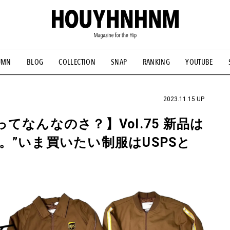
UMN
BLOG
COLLECTION
SNAP
RANKING
YOUTUBE
NS
#古着サミット
#NEW VINTAGE
#マイナーグッド図鑑
#FOCUS IT
#AH.H
#ととけん
#FASHION
#MUSIC
#M
2023.11.15 UP
Eってなんなのさ？】Vol.75 新品は
”いま買いたい制服はUSPSと