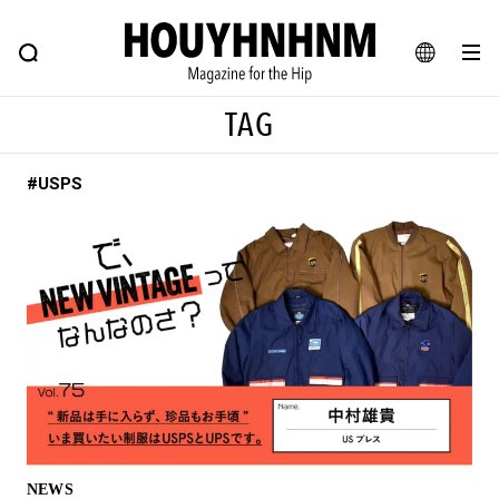
NEWS
FEATURE
BLOG
SNAP
Commune H
ヒップなファッション、カルチャー、ライフスタイルWEBマガジン
JA
TAG
EN
#USPS
#注目のタグ
#SHOPPING ADDICT
#憧れの逸品
#ESSENTIAL DESIGNS
#古着サミット
#NEW VINTAGE
#マイナーグッド図鑑
#路地裏てぃーん。
#MONTHLY JOURNAL
#GH 銘品の所以
#フイナムのYouTube
#Commune H
#FOCUS IT
#AH.H
#ととけん
#FASHION
#MUSIC
#MOVIE
NEWS