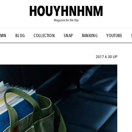
UMN
BLOG
COLLECTION
SNAP
RANKING
YOUTUBE
NS
#古着サミット
#NEW VINTAGE
#マイナーグッド図鑑
#FOCUS IT
#AH.H
#ととけん
#FASHION
#MUSIC
#M
2017.6.30 UP