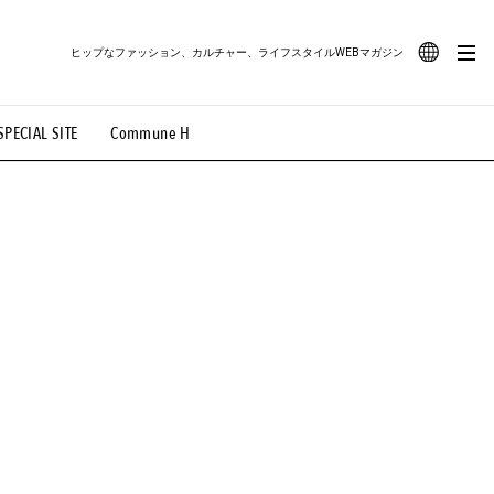
ヒップなファッション、カルチャー、ライフスタイルWEBマガジン
JA
SPECIAL SITE
Commune H
#路地裏てぃーん。
#MONTHLY JOURNAL
EN
OVIE
#LIFESTYLE
#SNEAKER
#OUTDOOR