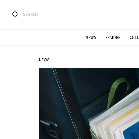
#注目のタグ
NEWS
FEATURE
COL
#SHOPPING ADDICT
#憧れの逸品
#ESSENTIAL DESIG
#GH 銘品の所以
#フイナムのYouTube
#Commune H
#SPORTS
#HANDSOME HANDBOOK
NEWS