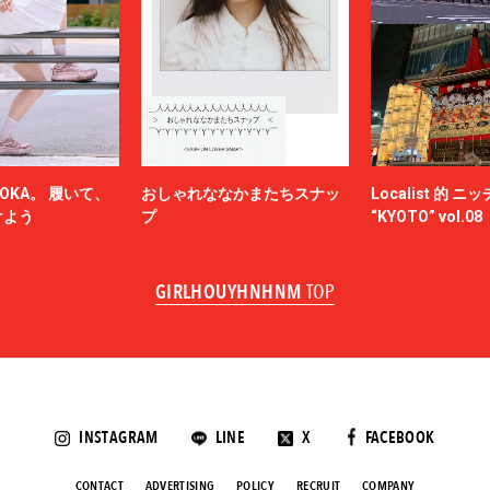
OKA。 履いて、
おしゃれななかまたちスナッ
Localist 的 
けよう
プ
“KYOTO” vol.08
GIRLHOUYHNHNM
TOP
INSTAGRAM
LINE
X
FACEBOOK
CONTACT
ADVERTISING
POLICY
RECRUIT
COMPANY