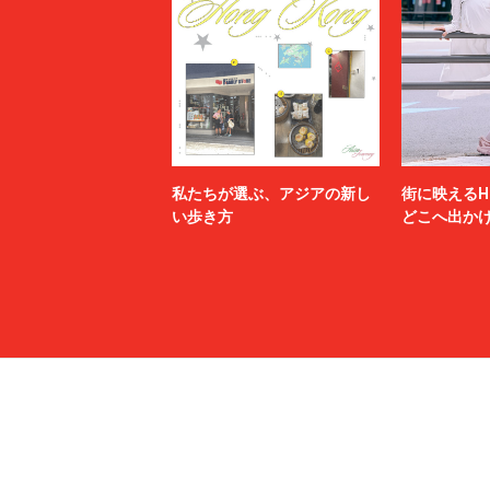
私たちが選ぶ、アジアの新し
街に映えるH
い歩き方
どこへ出か