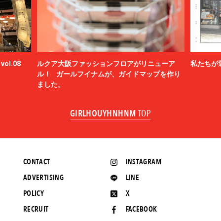
ol.08
ルクア大阪ファッションフロアがリニューア
私たちが
ル！ ガールフイナムが、ガイドマップを作り
ました。
GIRLHOUYHNHNM
TOP
CONTACT
INSTAGRAM
ADVERTISING
LINE
POLICY
X
RECRUIT
FACEBOOK