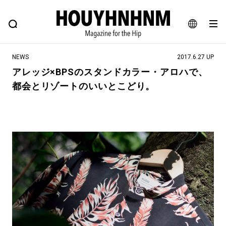
NEWS
FEATURE
BLOG
SNAP
Commune H
ヒップなファッション、カルチャー、ライフスタイルWEBマガジン
JA
NEWS
2017.6.27 UP
EN
アレッジ×BPSのスタンドカラー・アロハで、
都会とリゾートのいいとこどり。
#注目のタグ
#SHOPPING ADDICT
#憧れの逸品
#ESSENTIAL DESIGNS
#古着サミット
#NEW VINTAGE
#マイナーグッド図鑑
#路地裏てぃーん。
#MONTHLY JOURNAL
#GH 銘品の所以
#フイナムのYouTube
#Commune H
#FOCUS IT
#AH.H
#ととけん
#FASHION
#MUSIC
#MOVIE