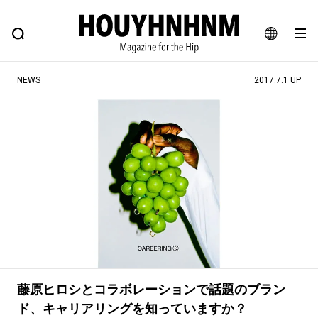
NEWS
FEATURE
BLOG
SNAP
Commune H
ヒップなファッション、カルチャー、ライフスタイルWEBマガジン
JA
NEWS
2017.7.1 UP
EN
#注目のタグ
#SHOPPING ADDICT
#憧れの逸品
#ESSENTIAL DESIGNS
#古着サミット
#NEW VINTAGE
#マイナーグッド図鑑
#路地裏てぃーん。
#MONTHLY JOURNAL
#GH 銘品の所以
#フイナムのYouTube
#Commune H
#FOCUS IT
#AH.H
藤原ヒロシとコラボレーションで話題のブラン
#ととけん
#FASHION
#MUSIC
#MOVIE
ド、キャリアリングを知っていますか？