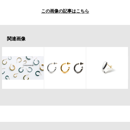
#LIFESTYLE
#SNEAKER
#OUTDOOR
#SPORTS
#HANDSOME HANDBOOK
この画像の記事はこちら
関連画像