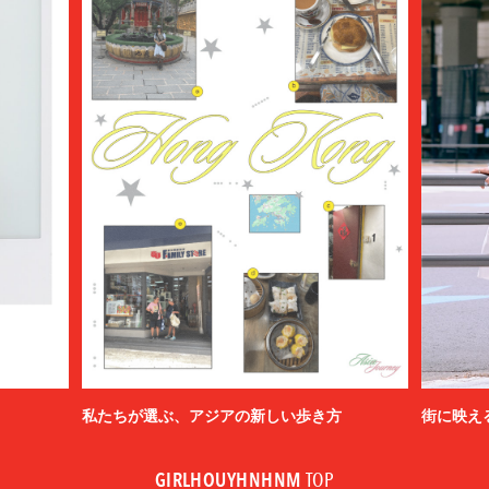
私たちが選ぶ、アジアの新しい歩き方
街に映え
GIRLHOUYHNHNM
TOP