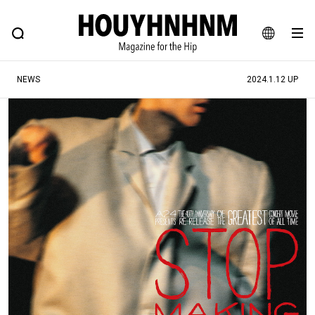
NEWS
FEATURE
BLOG
SNAP
Commune H
ヒップなファッション、カルチャー、ライフスタイルWEBマガジン
JA
NEWS
2024.1.12 UP
EN
#注目のタグ
#SHOPPING ADDICT
#憧れの逸品
#ESSENTIAL DESIGNS
#古着サミット
#NEW VINTAGE
#マイナーグッド図鑑
#路地裏てぃーん。
#MONTHLY JOURNAL
#GH 銘品の所以
#フイナムのYouTube
#Commune H
#FOCUS IT
#AH.H
#ととけん
#FASHION
#MUSIC
#MOVIE