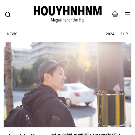
NEWS
FEATURE
BLOG
SNAP
Commune H
ヒップなファッション、カルチャー、ライフスタイルWEBマガジン
JA
NEWS
2024.1.12 UP
EN
#注目のタグ
#SHOPPING ADDICT
#憧れの逸品
#ESSENTIAL DESIGNS
#古着サミット
#NEW VINTAGE
#マイナーグッド図鑑
#路地裏てぃーん。
#MONTHLY JOURNAL
#GH 銘品の所以
#フイナムのYouTube
#Commune H
#FOCUS IT
#AH.H
#ととけん
#FASHION
#MUSIC
#MOVIE