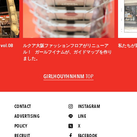
ol.08
ルクア大阪ファッションフロアがリニューア
私たちが
ル！ ガールフイナムが、ガイドマップを作り
ました。
GIRLHOUYHNHNM
TOP
CONTACT
INSTAGRAM
ADVERTISING
LINE
POLICY
X
RECRUIT
FACEBOOK