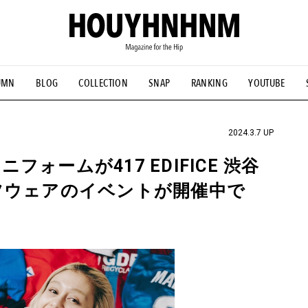
UMN
BLOG
COLLECTION
SNAP
RANKING
YOUTUBE
NS
#古着サミット
#NEW VINTAGE
#マイナーグッド図鑑
#FOCUS IT
#AH.H
#ととけん
#FASHION
#MUSIC
#M
2024.3.7 UP
ォームが417 EDIFICE 渋谷
ツウェアのイベントが開催中で