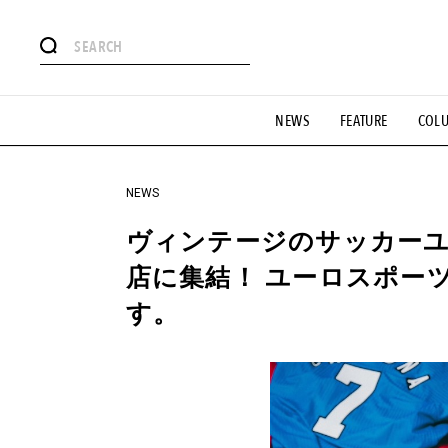
#注目のタグ
NEWS
FEATURE
COL
#SHOPPING ADDICT
#憧れの逸品
#ESSENTIAL DESIG
#GH 銘品の所以
#フイナムのYouTube
#Commune H
#SPORTS
#HANDSOME HANDBOOK
NEWS
ヴィンテージのサッカーユニフ
店に集結！ ユーロスポー
す。