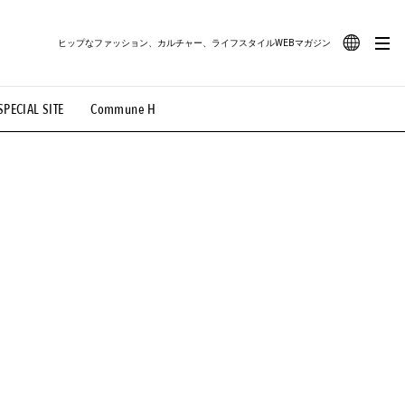
ヒップなファッション、カルチャー、ライフスタイルWEBマガジン
JA
SPECIAL SITE
Commune H
#路地裏てぃーん。
#MONTHLY JOURNAL
EN
OVIE
#LIFESTYLE
#SNEAKER
#OUTDOOR