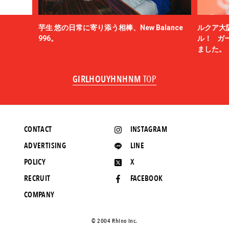
芋生 悠の日常に寄り添う相棒、New Balance
ルクア大
996。
ル！ ガ
ました。
GIRLHOUYHNHNM
TOP
CONTACT
INSTAGRAM
ADVERTISING
LINE
POLICY
X
RECRUIT
FACEBOOK
COMPANY
©️ 2004 Rhino Inc.