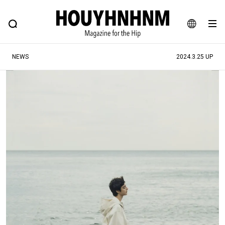
NEWS
FEATURE
BLOG
SNAP
Commune H
ヒップなファッション、カルチャー、ライフスタイルWEBマガジン
JA
NEWS
2024.3.25 UP
EN
#注目のタグ
#SHOPPING ADDICT
#憧れの逸品
#MONTHLY JOURNAL
#ESSENTIAL DESIGNS
#NEW VINTAGE
#古着サミット
#マイナーグッド図鑑
#フイナムのYouTube
#Commune H
#FOCUS IT
#AH.H
#ととけん
#FASHION
#MUSIC
#MOVIE
#LIFESTYLE
#SNEAKER
#OUTDOOR