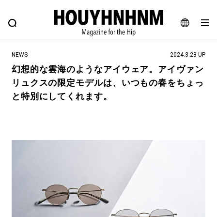
NEWS
FEATURE
BLOG
SNAP
Commune H
ヒップなファッション、カルチャー、ライフスタイルWEBマガジン
JA
NEWS
2024.3.23 UP
EN
幻想的な雲海のようなアイウェア。アイヴァン
リュクスの限定モデルは、いつもの春をちょっ
#注目のタグ
と特別にしてくれます。
#SHOPPING ADDICT
#憧れの逸品
#ESSENTIAL DESIGNS
#古着サミット
#NEW VINTAGE
#マイナーグッド図鑑
#路地裏てぃーん。
#MONTHLY JOURNAL
#GH 銘品の所以
#フイナムのYouTube
#Commune H
#FOCUS IT
#AH.H
#ととけん
#FASHION
#MUSIC
#MOVIE