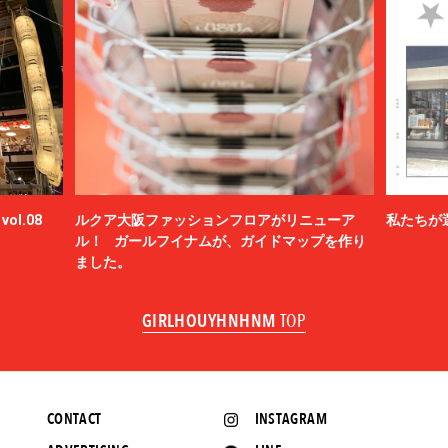
ol.08
ルクア大阪ファッションフロアがリニューア
私たちが
ル！ ガールフイナムが、ガイドマップを作り
ました。
GIRLHOUYHNHNM
TOP
CONTACT
INSTAGRAM