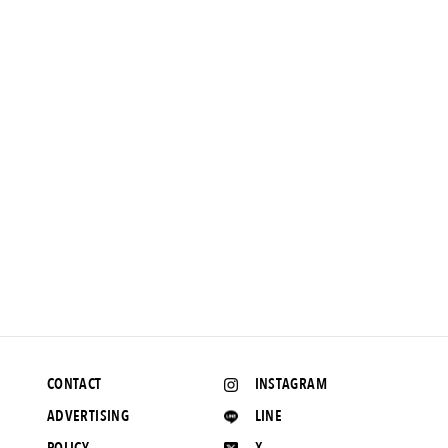
NEWS
わずか23gのアイウェア。お試しするならコチラへ。
2017.12.20 UP
CONTACT
INSTAGRAM
ADVERTISING
LINE