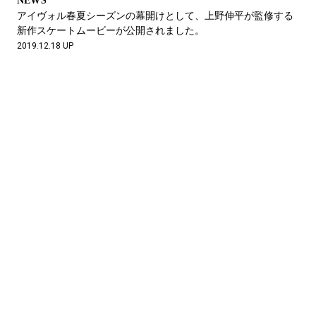
NEWS
アイヴォル春夏シーズンの幕開けとして、上野伸平が監修する
新作スケートムービーが公開されました。
2019.12.18 UP
NEWS
小さなパーツがもたらす大きな前進。 10 アイヴァンが変えてし
まったアイウェア界の常識。
2019.12.5 UP