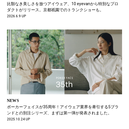
#LIFESTYLE
#SNEAKER
#OUTDOOR
比類なき美しさを放つアイウェア、10 eyevanから特別なプロ
#SPORTS
#HANDSOME HANDBOOK
ダクトがリリース。京都祇園でのトランクショーも。
2026.6.9 UP
NEWS
ポーカーフェイスが35周年！アイウェア業界を牽引する5ブラ
ンドとの別注シリーズ、まずは第一弾が発表されました。
2025.10.24 UP