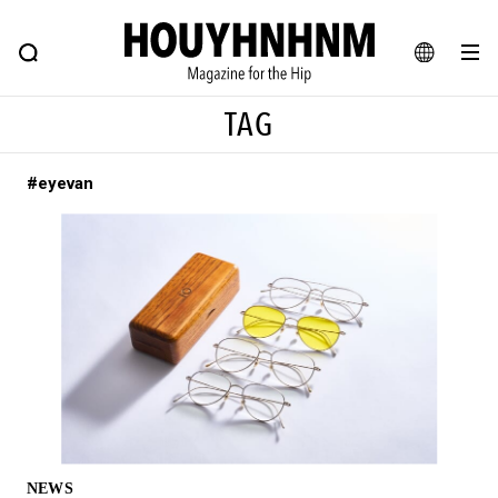
NEWS
FEATURE
BLOG
SNAP
Commune H
ヒップなファッション、カルチャー、ライフスタイルWEBマガジン
JA
TAG
EN
#eyevan
#注目のタグ
#SHOPPING ADDICT
#憧れの逸品
#ESSENTIAL DESIGNS
#古着サミット
#NEW VINTAGE
#マイナーグッド図鑑
#路地裏てぃーん。
#MONTHLY JOURNAL
#GH 銘品の所以
#フイナムのYouTube
#Commune H
#FOCUS IT
#AH.H
#ととけん
#FASHION
#MUSIC
#MOVIE
NEWS