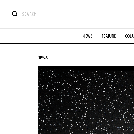
#注目のタグ
NEWS
FEATURE
COL
#SHOPPING ADDICT
#憧れの逸品
#ESSENTIAL DESIG
#GH 銘品の所以
#フイナムのYouTube
#Commune H
#SPORTS
#HANDSOME HANDBOOK
NEWS