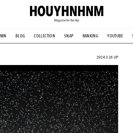
UMN
BLOG
COLLECTION
SNAP
RANKING
YOUTUBE
NS
#古着サミット
#NEW VINTAGE
#マイナーグッド図鑑
#FOCUS IT
#AH.H
#ととけん
#FASHION
#MUSIC
#M
2024.3.26 UP