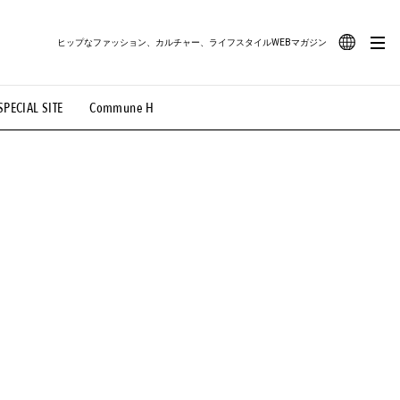
ヒップなファッション、カルチャー、ライフスタイルWEBマガジン
JA
SPECIAL SITE
Commune H
#路地裏てぃーん。
#MONTHLY JOURNAL
EN
OVIE
#LIFESTYLE
#SNEAKER
#OUTDOOR