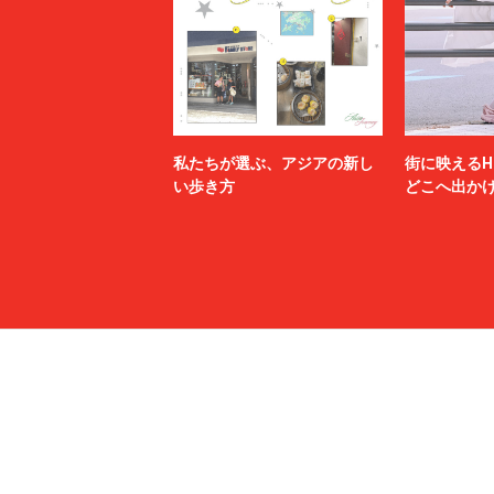
私たちが選ぶ、アジアの新し
街に映えるH
い歩き方
どこへ出か