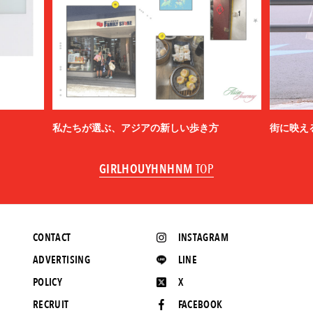
私たちが選ぶ、アジアの新しい歩き方
街に映え
GIRLHOUYHNHNM
TOP
CONTACT
INSTAGRAM
ADVERTISING
LINE
POLICY
X
RECRUIT
FACEBOOK