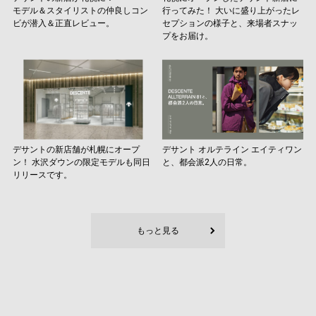
モデル＆スタイリストの仲良しコン
行ってみた！ 大いに盛り上がったレ
ビが潜入＆正直レビュー。
セプションの様子と、来場者スナッ
プをお届け。
デサントの新店舗が札幌にオープ
デサント オルテライン エイティワン
ン！ 水沢ダウンの限定モデルも同日
と、都会派2人の日常。
リリースです。
もっと見る