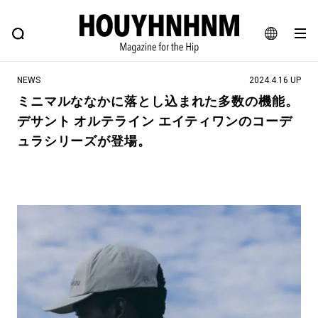
NEWS
FEATURE
BLOG
SNAP
Commune H
ヒップなファッション、カルチャー、ライフスタイルWEBマガジン
JA
NEWS
2024.4.16 UP
EN
ミニマルななかに落とし込まれた多数の機能。
デサント オルテライン エイティワンのコーデ
#注目のタグ
ュラシリーズが登場。
#SHOPPING ADDICT
#憧れの逸品
#ESSENTIAL DESIGNS
#古着サミット
#NEW VINTAGE
#マイナーグッド図鑑
#路地裏てぃーん。
#MONTHLY JOURNAL
#GH 銘品の所以
#フイナムのYouTube
#Commune H
#FOCUS IT
#AH.H
#ととけん
#FASHION
#MUSIC
#MOVIE