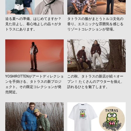
迫る夏への準備、はじめてますか？
タトラスの服がまとうトルコ文化の
見た目よし、着心地よしの品々がタ
香り。エスニックな雰囲気を感じる
トラスにあります。
リゾートコレクションが登場。
YOSHIROTTENがアートディレクショ
この秋、タトラスの新店が続々オー
ンを手掛ける、タトラスの新プロジ
プン！ たくさんのアウターを揃え、
ェクト。その限定コレクションが発
訪れるひとを魅了します。
売間近。