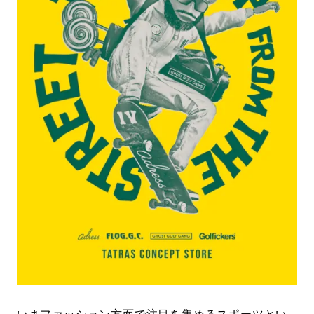
#LIFESTYLE
#SNEAKER
#OUTDOOR
#SPORTS
#HANDSOME HANDBOOK