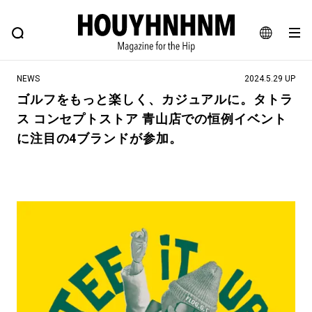
NEWS
FEATURE
BLOG
SNAP
Commune H
ヒップなファッション、カルチャー、ライフスタイルWEBマガジン
JA
NEWS
2024.5.29 UP
EN
ゴルフをもっと楽しく、カジュアルに。タトラ
ス コンセプトストア ⻘山店での恒例イベント
#注目のタグ
に注目の4ブランドが参加。
#SHOPPING ADDICT
#憧れの逸品
#ESSENTIAL DESIGNS
#古着サミット
#NEW VINTAGE
#マイナーグッド図鑑
#路地裏てぃーん。
#MONTHLY JOURNAL
#GH 銘品の所以
#フイナムのYouTube
#Commune H
#FOCUS IT
#AH.H
#ととけん
#FASHION
#MUSIC
#MOVIE