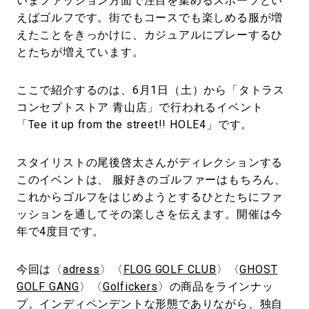
いまファッション方面で注目を集めるスポーツとい
えばゴルフです。街でもコースでも楽しめる服が増
えたことをきっかけに、カジュアルにプレーするひ
とたちが増えています。
ここで紹介するのは、6月1日（土）から「タトラス
コンセプトストア ⻘山店」で行われるイベント
「Tee it up from the street!! HOLE4」です。
スタイリストの尾後啓太さんがディレクションする
このイベントは、 服好きのゴルファーはもちろん、
これからゴルフをはじめようとするひとたちにファ
ッションを通してその楽しさを伝えます。開催は今
年で4度目です。
今回は〈
adress
〉〈
FLOG GOLF CLUB
〉〈
GHOST
GOLF GANG
〉〈
Golfickers
〉の商品をラインナッ
プ。インディペンデントな形態でありながら、独自