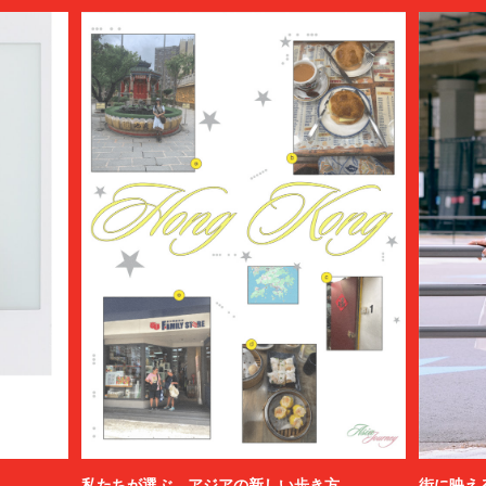
私たちが選ぶ、アジアの新しい歩き方
街に映え