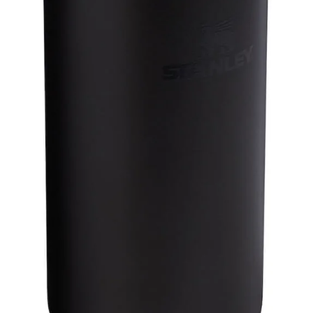
#LIFESTYLE
#SNEAKER
#OUTDOOR
#SPORTS
#HANDSOME HANDBOOK