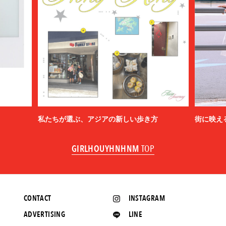
私たちが選ぶ、アジアの新しい歩き方
街に映え
GIRLHOUYHNHNM
TOP
CONTACT
INSTAGRAM
ADVERTISING
LINE