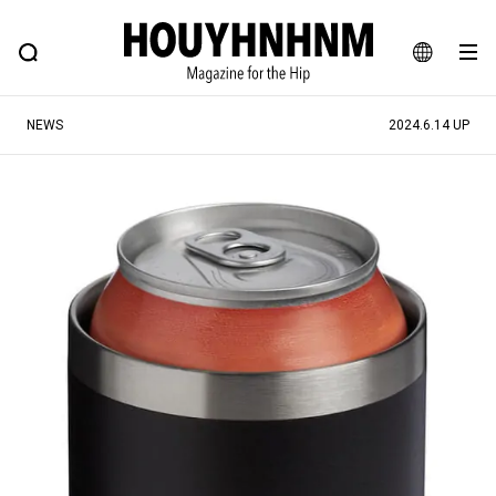
NEWS
FEATURE
BLOG
SNAP
Commune H
ヒップなファッション、カルチャー、ライフスタイルWEBマガジン
JA
NEWS
2024.6.14 UP
EN
#注目のタグ
#SHOPPING ADDICT
#憧れの逸品
#ESSENTIAL DESIGNS
#古着サミット
#NEW VINTAGE
#マイナーグッド図鑑
#路地裏てぃーん。
#MONTHLY JOURNAL
#GH 銘品の所以
#フイナムのYouTube
#Commune H
#FOCUS IT
#AH.H
#ととけん
#FASHION
#MUSIC
#MOVIE