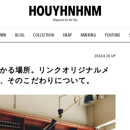
UMN
BLOG
COLLECTION
SNAP
RANKING
YOUTUBE
NS
#古着サミット
#NEW VINTAGE
#マイナーグッド図鑑
#FOCUS IT
#AH.H
#ととけん
#FASHION
#MUSIC
#M
2024.6.26 UP
つかる場所。リンクオリジナルメ
と、そのこだわりについて。