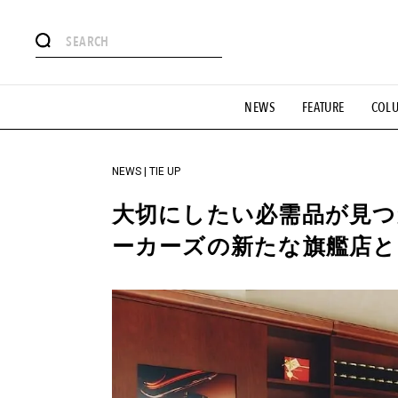
#注目のタグ
NEWS
FEATURE
COL
#SHOPPING ADDICT
#憧れの逸品
#ESSENTIAL DESIG
#GH 銘品の所以
#フイナムのYouTube
#Commune H
#SPORTS
#HANDSOME HANDBOOK
NEWS | TIE UP
大切にしたい必需品が見
ーカーズの新たな旗艦店