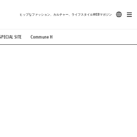
ヒップなファッション、カルチャー、ライフスタイルWEBマガジン
JA
SPECIAL SITE
Commune H
#路地裏てぃーん。
#MONTHLY JOURNAL
EN
OVIE
#LIFESTYLE
#SNEAKER
#OUTDOOR