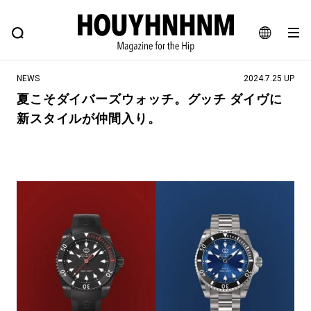
NEWS
FEATURE
BLOG
SNAP
Commune H
ヒップなファッション、カルチャー、ライフスタイルWEBマガジン
JA
NEWS
2024.7.25 UP
EN
夏こそダイバーズウォッチ。グッチ ダイヴに
新スタイルが仲間入り。
#注目のタグ
#SHOPPING ADDICT
#憧れの逸品
#ESSENTIAL DESIGNS
#古着サミット
#NEW VINTAGE
#マイナーグッド図鑑
#路地裏てぃーん。
#MONTHLY JOURNAL
#GH 銘品の所以
#フイナムのYouTube
#Commune H
#FOCUS IT
#AH.H
#ととけん
#FASHION
#MUSIC
#MOVIE