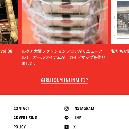
ol.08
ルクア大阪ファッションフロアがリニューア
私たちが
ル！ ガールフイナムが、ガイドマップを作り
ました。
GIRLHOUYHNHNM
TOP
CONTACT
INSTAGRAM
ADVERTISING
LINE
POLICY
X