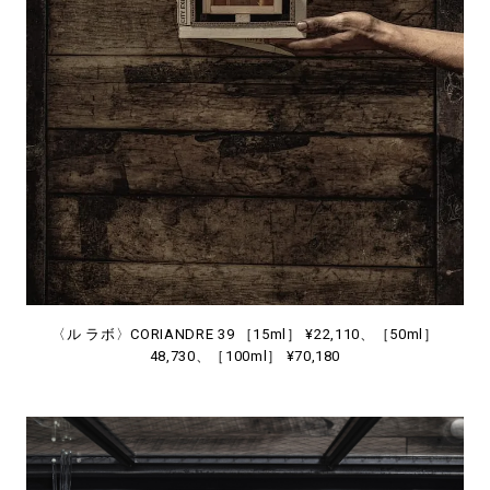
〈ル ラボ〉CORIANDRE 39 ［15ml］ ¥22,110、［50ml］
48,730、［100ml］ ¥70,180