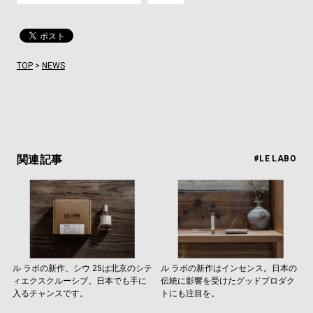
TOP
>
NEWS
関連記事
#LE LABO
ル ラボの新作、シウ 25は北京のシテ
ル ラボの新作はインセンス。日本の
ィエクスクルーシブ。日本でも手に
伝統に影響を受けたグッドプロダク
入るチャンスです。
トにも注目を。