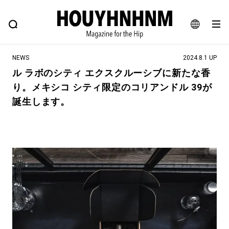
NEWS
FEATURE
BLOG
SNAP
Commune H
ヒップなファッション、カルチャー、ライフスタイルWEBマガジン
JA
NEWS
2024.8.1 UP
EN
ル ラボのシティ エクスクルーシブに新たな香
り。メキシコ シティ限定のコリアンドル 39が
#注目のタグ
誕生します。
#SHOPPING ADDICT
#憧れの逸品
#ESSENTIAL DESIGNS
#古着サミット
#NEW VINTAGE
#マイナーグッド図鑑
#路地裏てぃーん。
#MONTHLY JOURNAL
#GH 銘品の所以
#フイナムのYouTube
#Commune H
#FOCUS IT
#AH.H
#ととけん
#FASHION
#MUSIC
#MOVIE