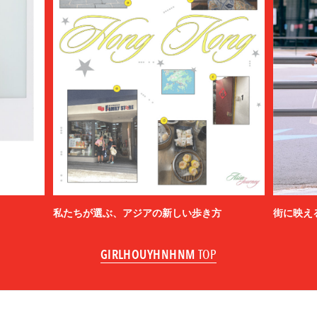
私たちが選ぶ、アジアの新しい歩き方
街に映え
GIRLHOUYHNHNM
TOP