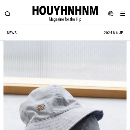
NEWS
FEATURE
BLOG
SNAP
Commune H
ヒップなファッション、カルチャー、ライフスタイルWEBマガジン
JA
NEWS
2024.8.6 UP
EN
#注目のタグ
#SHOPPING ADDICT
#憧れの逸品
#ESSENTIAL DESIGNS
#古着サミット
#NEW VINTAGE
#マイナーグッド図鑑
#路地裏てぃーん。
#MONTHLY JOURNAL
#GH 銘品の所以
#フイナムのYouTube
#Commune H
#FOCUS IT
#AH.H
#ととけん
#FASHION
#MUSIC
#MOVIE