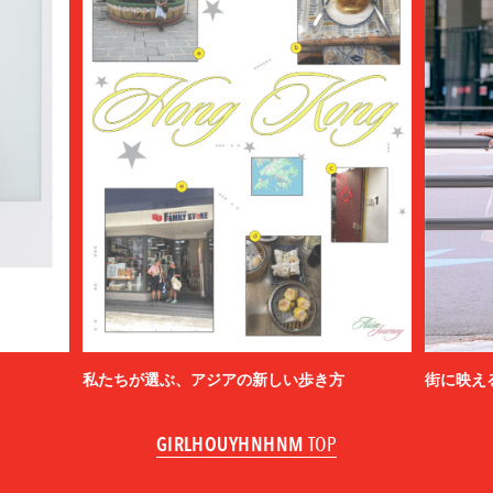
私たちが選ぶ、アジアの新しい歩き方
街に映え
GIRLHOUYHNHNM
TOP