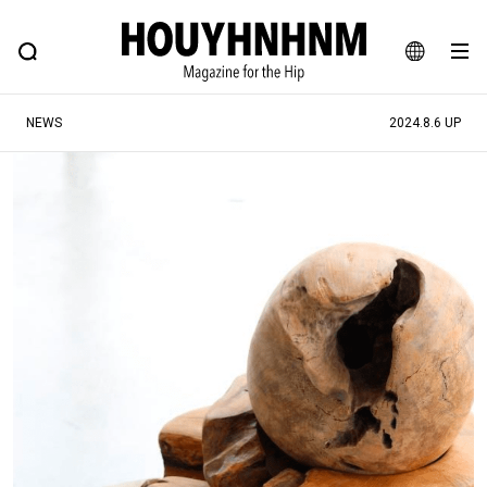
NEWS
FEATURE
BLOG
SNAP
Commune H
ヒップなファッション、カルチャー、ライフスタイルWEBマガジン
JA
NEWS
2024.8.6 UP
EN
#注目のタグ
#SHOPPING ADDICT
#憧れの逸品
#ESSENTIAL DESIGNS
#古着サミット
#NEW VINTAGE
#マイナーグッド図鑑
#路地裏てぃーん。
#MONTHLY JOURNAL
#GH 銘品の所以
#フイナムのYouTube
#Commune H
#FOCUS IT
#AH.H
#ととけん
#FASHION
#MUSIC
#MOVIE