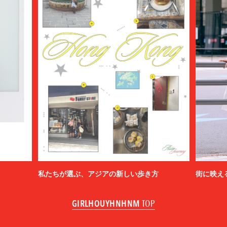
私たちが選ぶ、アジアの新しい歩き方
街に映え
GIRLHOUYHNHNM
TOP