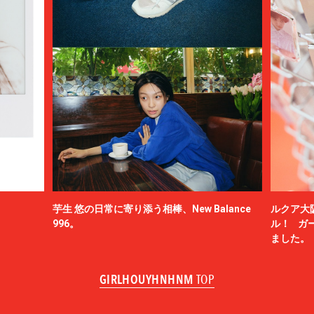
芋生 悠の日常に寄り添う相棒、New Balance
ルクア大
996。
ル！ ガ
ました。
GIRLHOUYHNHNM
TOP