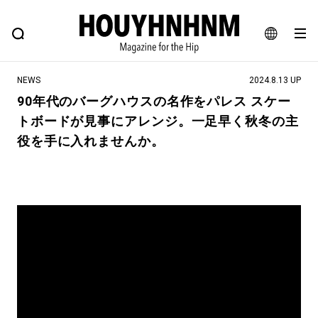
NEWS
FEATURE
BLOG
SNAP
Commune H
ヒップなファッション、カルチャー、ライフスタイルWEBマガジン
JA
NEWS
2024.8.13 UP
EN
90年代のバーグハウスの名作をパレス スケー
トボードが見事にアレンジ。一足早く秋冬の主
#注目のタグ
役を手に入れませんか。
#SHOPPING ADDICT
#憧れの逸品
#MONTHLY JOURNAL
#ESSENTIAL DESIGNS
#NEW VINTAGE
#古着サミット
#マイナーグッド図鑑
#フイナムのYouTube
#Commune H
#FOCUS IT
#AH.H
#ととけん
#FASHION
#MUSIC
#MOVIE
#LIFESTYLE
#SNEAKER
#OUTDOOR