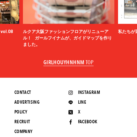
ol.08
ルクア大阪ファッションフロアがリニューア
私たちが
ル！ ガールフイナムが、ガイドマップを作り
ました。
GIRLHOUYHNHNM
TOP
CONTACT
INSTAGRAM
ADVERTISING
LINE
POLICY
X
RECRUIT
FACEBOOK
COMPANY