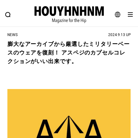
NEWS
FEATURE
BLOG
SNAP
Commune H
ヒップなファッション、カルチャー、ライフスタイルWEBマガジン
JA
NEWS
2024.9.13 UP
EN
膨大なアーカイブから厳選したミリタリーベー
スのウェアを復刻！ アスペジのカプセルコレ
#注目のタグ
クションがいい出来です。
#SHOPPING ADDICT
#憧れの逸品
#ESSENTIAL DESIGNS
#古着サミット
#NEW VINTAGE
#マイナーグッド図鑑
#路地裏てぃーん。
#MONTHLY JOURNAL
#GH 銘品の所以
#フイナムのYouTube
#Commune H
#FOCUS IT
#AH.H
#ととけん
#FASHION
#MUSIC
#MOVIE