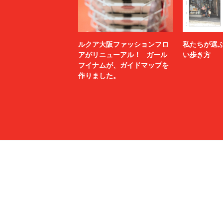
ルクア大阪ファッションフロ
私たちが選
アがリニューアル！ ガール
い歩き方
フイナムが、ガイドマップを
作りました。