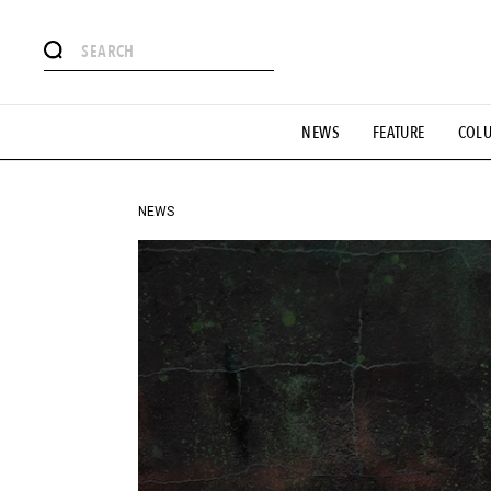
#注目のタグ
NEWS
FEATURE
COL
#SHOPPING ADDICT
#憧れの逸品
#ESSENTIAL DESIG
#GH 銘品の所以
#フイナムのYouTube
#Commune H
#SPORTS
#HANDSOME HANDBOOK
NEWS