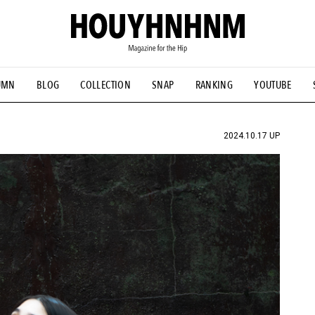
UMN
BLOG
COLLECTION
SNAP
RANKING
YOUTUBE
NS
#古着サミット
#NEW VINTAGE
#マイナーグッド図鑑
#FOCUS IT
#AH.H
#ととけん
#FASHION
#MUSIC
#M
2024.10.17 UP