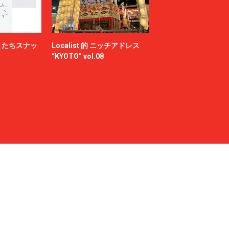
またちスナッ
Localist 的 ニッチアドレス
“KYOTO” vol.08