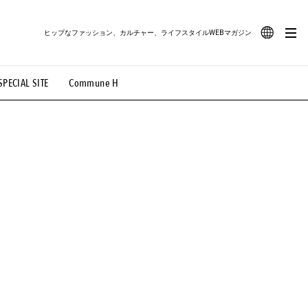
ヒップなファッション、カルチャー、ライフスタイルWEBマガジン
JA
SPECIAL SITE
Commune H
#路地裏てぃーん。
#MONTHLY JOURNAL
EN
OVIE
#LIFESTYLE
#SNEAKER
#OUTDOOR