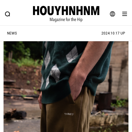
NEWS
FEATURE
BLOG
SNAP
Commune H
ヒップなファッション、カルチャー、ライフスタイルWEBマガジン
JA
NEWS
2024.10.17 UP
EN
#注目のタグ
#SHOPPING ADDICT
#憧れの逸品
#MONTHLY JOURNAL
#ESSENTIAL DESIGNS
#NEW VINTAGE
#古着サミット
#マイナーグッド図鑑
#フイナムのYouTube
#Commune H
#FOCUS IT
#AH.H
#ととけん
#FASHION
#MUSIC
#MOVIE
#LIFESTYLE
#SNEAKER
#OUTDOOR