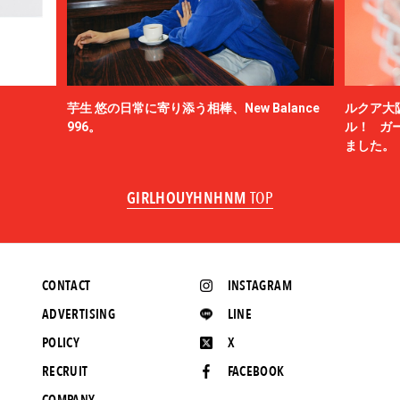
芋生 悠の日常に寄り添う相棒、New Balance
ルクア大
996。
ル！ ガ
ました。
GIRLHOUYHNHNM
TOP
CONTACT
INSTAGRAM
ADVERTISING
LINE
POLICY
X
RECRUIT
FACEBOOK
COMPANY