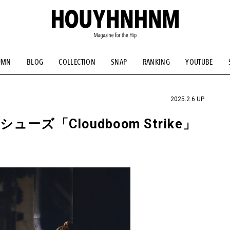
UMN
BLOG
COLLECTION
SNAP
RANKING
YOUTUBE
NS
#古着サミット
#NEW VINTAGE
#マイナーグッド図鑑
#FOCUS IT
#AH.H
#ととけん
#FASHION
#MUSIC
#M
2025.2.6 UP
ズ「Cloudboom Strike」