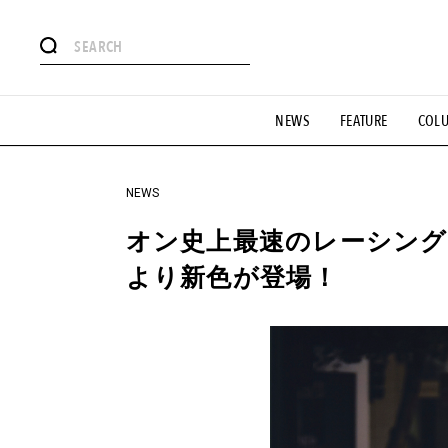
#注目のタグ
NEWS
FEATURE
COL
#SHOPPING ADDICT
#憧れの逸品
#ESSENTIAL DESIG
#GH 銘品の所以
#フイナムのYouTube
#Commune H
#SPORTS
#HANDSOME HANDBOOK
NEWS
オン史上最速のレーシングシュー
より新色が登場！