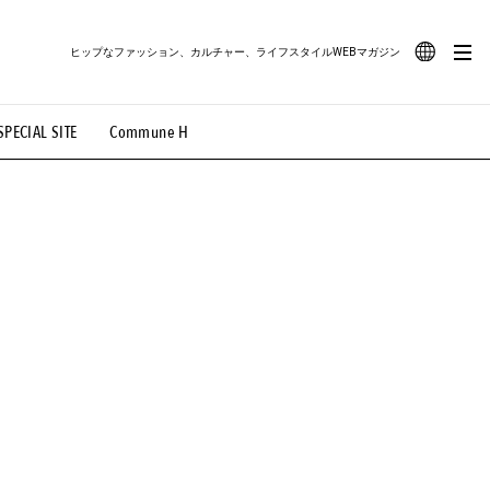
ヒップなファッション、カルチャー、ライフスタイルWEBマガジン
JA
SPECIAL SITE
Commune H
#路地裏てぃーん。
#MONTHLY JOURNAL
EN
OVIE
#LIFESTYLE
#SNEAKER
#OUTDOOR