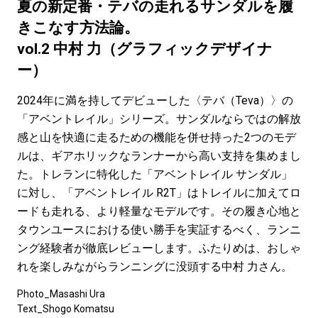
#LIFESTYLE
#SNEAKER
#OUTDOOR
夏の新定番・テバの走れるサンダルを履
#SPORTS
#HANDSOME HANDBOOK
きこなす方法論。
vol.2 中村 力（グラフィックデザイナ
ー）
2024年に満を持してデビューした〈テバ（Teva）〉の
「アベントレイル」シリーズ。サンダルならではの解放
感と山を快適に走るための機能を併せ持った2つのモデ
ルは、ギアホリックなランナーから高い支持を集めまし
た。トレランに特化した「アベントレイル サンダル」
に対し、「アベントレイル R2T」はトレイルに加えてロ
ードも走れる、より軽量なモデルです。その履き心地と
タウンユースにおける使い勝手を実証するべく、ランニ
ング経験者が徹底レビューします。ふたりめは、おしゃ
れを楽しみながらランニングに没頭する中村 力さん。
Photo_Masashi Ura
Text_Shogo Komatsu