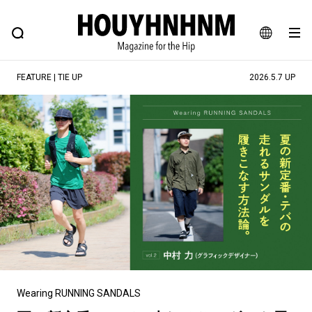
NEWS
FEATURE
BLOG
SNAP
Commune H
ヒップなファッション、カルチャー、ライフスタイルWEBマガジン
JA
FEATURE | TIE UP
2026.5.7 UP
EN
#注目のタグ
#SHOPPING ADDICT
#憧れの逸品
#ESSENTIAL DESIGNS
#古着サミット
#NEW VINTAGE
#マイナーグッド図鑑
#路地裏てぃーん。
#MONTHLY JOURNAL
#GH 銘品の所以
#フイナムのYouTube
#Commune H
#FOCUS IT
#AH.H
#ととけん
#FASHION
#MUSIC
#MOVIE
Wearing RUNNING SANDALS