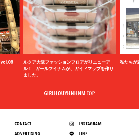
ol.08
ルクア大阪ファッションフロアがリニューア
私たちが
ル！ ガールフイナムが、ガイドマップを作り
ました。
GIRLHOUYHNHNM
TOP
CONTACT
INSTAGRAM
ADVERTISING
LINE