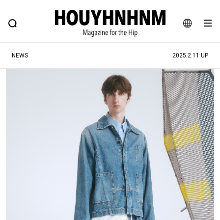
NEWS
FEATURE
BLOG
SNAP
Commune H
ヒップなファッション、カルチャー、ライフスタイルWEBマガジン
JA
NEWS
2025.2.11 UP
EN
#注目のタグ
#SHOPPING ADDICT
#憧れの逸品
#ESSENTIAL DESIGNS
#古着サミット
#NEW VINTAGE
#マイナーグッド図鑑
#路地裏てぃーん。
#MONTHLY JOURNAL
#GH 銘品の所以
#フイナムのYouTube
#Commune H
#FOCUS IT
#AH.H
#ととけん
#FASHION
#MUSIC
#MOVIE