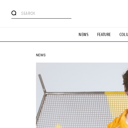
#注目のタグ
NEWS
FEATURE
COL
#SHOPPING ADDICT
#憧れの逸品
#ESSENTIAL DESIG
#GH 銘品の所以
#フイナムのYouTube
#Commune H
#SPORTS
#HANDSOME HANDBOOK
NEWS