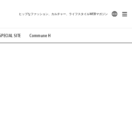
ヒップなファッション、カルチャー、ライフスタイルWEBマガジン
JA
SPECIAL SITE
Commune H
#路地裏てぃーん。
#MONTHLY JOURNAL
EN
OVIE
#LIFESTYLE
#SNEAKER
#OUTDOOR