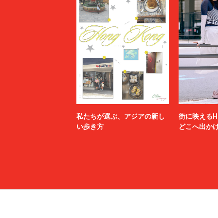
私たちが選ぶ、アジアの新し
街に映えるH
い歩き方
どこへ出か