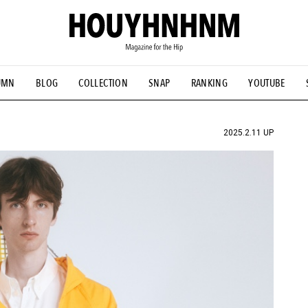
UMN
BLOG
COLLECTION
SNAP
RANKING
YOUTUBE
NS
#古着サミット
#NEW VINTAGE
#マイナーグッド図鑑
#FOCUS IT
#AH.H
#ととけん
#FASHION
#MUSIC
#M
2025.2.11 UP