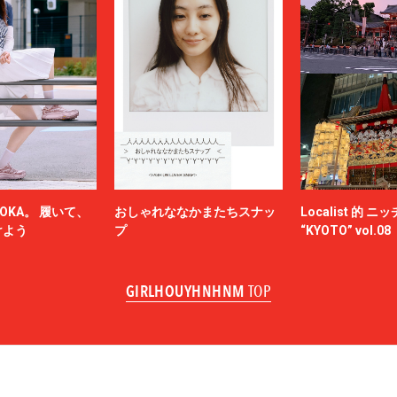
OKA。 履いて、
おしゃれななかまたちスナッ
Localist 的 
けよう
プ
“KYOTO” vol.08
GIRLHOUYHNHNM
TOP