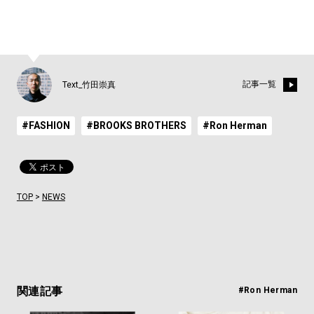
記事一覧
Text_竹田崇真
#FASHION
#BROOKS BROTHERS
#Ron Herman
TOP
>
NEWS
関連記事
#Ron Herman