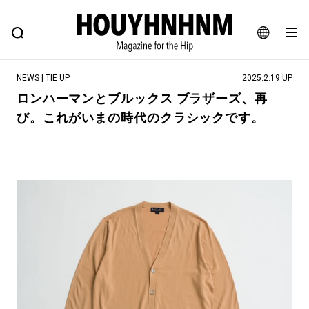
NEWS
FEATURE
BLOG
SNAP
Commune H
ヒップなファッション、カルチャー、ライフスタイルWEBマガジン
JA
NEWS | TIE UP
2025.2.19 UP
EN
ロンハーマンとブルックス ブラザーズ、再
び。これがいまの時代のクラシックです。
#注目のタグ
#SHOPPING ADDICT
#憧れの逸品
#ESSENTIAL DESIGNS
#古着サミット
#NEW VINTAGE
#マイナーグッド図鑑
#路地裏てぃーん。
#MONTHLY JOURNAL
#GH 銘品の所以
#フイナムのYouTube
#Commune H
#FOCUS IT
#AH.H
#ととけん
#FASHION
#MUSIC
#MOVIE