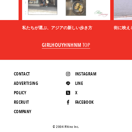
私たちが選ぶ、アジアの新しい歩き方
街に映え
GIRLHOUYHNHNM
TOP
CONTACT
INSTAGRAM
ADVERTISING
LINE
POLICY
X
RECRUIT
FACEBOOK
COMPANY
©️ 2004 Rhino Inc.