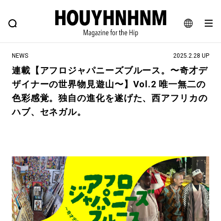
NEWS
FEATURE
BLOG
SNAP
Commune H
ヒップなファッション、カルチャー、ライフスタイルWEBマガジン
JA
NEWS
2025.2.28 UP
EN
連載【アフロジャパニーズブルース。〜奇才デ
ザイナーの世界物見遊山〜】Vol.2 唯一無二の
#注目のタグ
色彩感覚。独自の進化を遂げた、西アフリカの
#SHOPPING ADDICT
#憧れの逸品
ハブ、セネガル。
#ESSENTIAL DESIGNS
#古着サミット
#NEW VINTAGE
#マイナーグッド図鑑
#路地裏てぃーん。
#MONTHLY JOURNAL
#GH 銘品の所以
#フイナムのYouTube
#Commune H
#FOCUS IT
#AH.H
#ととけん
#FASHION
#MUSIC
#MOVIE