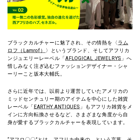
#LIFESTYLE
#SNEAKER
#OUTDOOR
#SPORTS
#HANDSOME HANDBOOK
ブラックカルチャーに魅了され、その情熱を〈
ラム
ロフ（Lamrof）
〉というブランド、そしてアフリカ
ンジュエリーレーベル「
AFLOGICAL JEWELRYS
」へ
惜しみなく注ぎ込むファッションデザイナー・シャ
ーリーこと坂本大輔氏。
さらに近年では、以前より運営していたアメリカの
ミッドセンチュリー期のアイテムを中心にした雑貨
レーベル「
EARTHY ANTIQUES
」もアフリカ雑貨をメ
インに方向転換させるなど、さまざまな角度から自
身が愛するブラックカルチャーを表現しています。
“アフロ〇〇”とは、アフリカ由来の、という言葉。そ