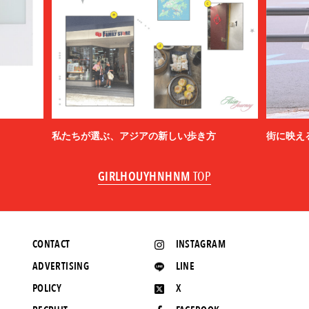
私たちが選ぶ、アジアの新しい歩き方
街に映え
GIRLHOUYHNHNM
TOP
CONTACT
INSTAGRAM
ADVERTISING
LINE
POLICY
X