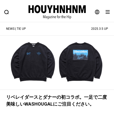
NEWS
FEATURE
BLOG
SNAP
Commune H
ヒップなファッション、カルチャー、ライフスタイルWEBマガジン
JA
NEWS | TIE UP
2025.3.5 UP
EN
#注目のタグ
#SHOPPING ADDICT
#憧れの逸品
#ESSENTIAL DESIGNS
#古着サミット
#NEW VINTAGE
#マイナーグッド図鑑
#路地裏てぃーん。
#MONTHLY JOURNAL
#GH 銘品の所以
#フイナムのYouTube
リベレイダースとダナーの初コラボ。一足で二度
#Commune H
#FOCUS IT
#AH.H
美味しいWASHOUGALにご注目ください。
#ととけん
#FASHION
#MUSIC
#MOVIE