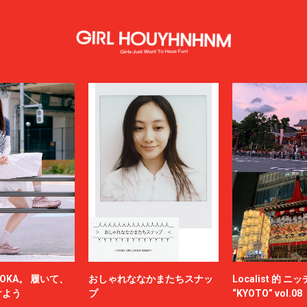
OKA。 履いて、
おしゃれななかまたちスナッ
Localist 的 
けよう
プ
“KYOTO” vol.08