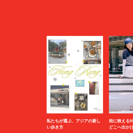
私たちが選ぶ、アジアの新し
街に映えるH
い歩き方
どこへ出か