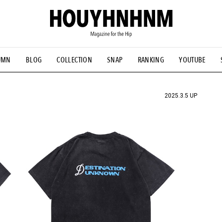
UMN
BLOG
COLLECTION
SNAP
RANKING
YOUTUBE
NS
#古着サミット
#NEW VINTAGE
#マイナーグッド図鑑
#FOCUS IT
#AH.H
#ととけん
#FASHION
#MUSIC
#M
2025.3.5 UP