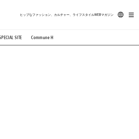
ヒップなファッション、カルチャー、ライフスタイルWEBマガジン
JA
SPECIAL SITE
Commune H
#路地裏てぃーん。
#MONTHLY JOURNAL
EN
OVIE
#LIFESTYLE
#SNEAKER
#OUTDOOR