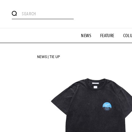
#注目のタグ
NEWS
FEATURE
COL
#SHOPPING ADDICT
#憧れの逸品
#ESSENTIAL DESIG
#GH 銘品の所以
#フイナムのYouTube
#Commune H
#SPORTS
#HANDSOME HANDBOOK
NEWS | TIE UP