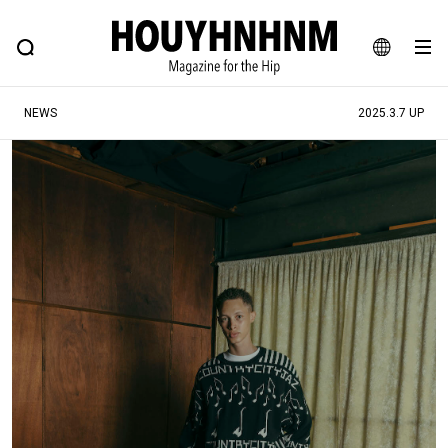
NEWS
FEATURE
BLOG
SNAP
Commune H
ヒップなファッション、カルチャー、ライフスタイルWEBマガジン
JA
NEWS
2025.3.7 UP
EN
#注目のタグ
#SHOPPING ADDICT
#憧れの逸品
#ESSENTIAL DESIGNS
#古着サミット
#NEW VINTAGE
#マイナーグッド図鑑
#路地裏てぃーん。
#MONTHLY JOURNAL
#GH 銘品の所以
#フイナムのYouTube
#Commune H
#FOCUS IT
#AH.H
#ととけん
#FASHION
#MUSIC
#MOVIE