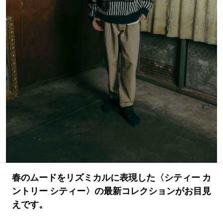
#LIFESTYLE
#SNEAKER
#OUTDOOR
#SPORTS
#HANDSOME HANDBOOK
春のムードをリズミカルに表現した〈シティー カ
ントリー シティー〉の最新コレクションがお目見
えです。