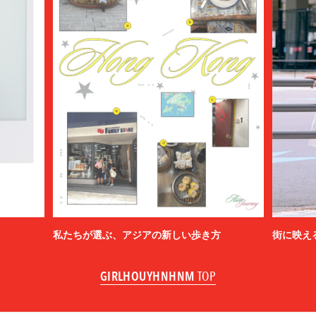
私たちが選ぶ、アジアの新しい歩き方
街に映え
GIRLHOUYHNHNM
TOP