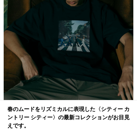
#LIFESTYLE
#SNEAKER
#OUTDOOR
#SPORTS
#HANDSOME HANDBOOK
春のムードをリズミカルに表現した〈シティー カ
ントリー シティー〉の最新コレクションがお目見
えです。