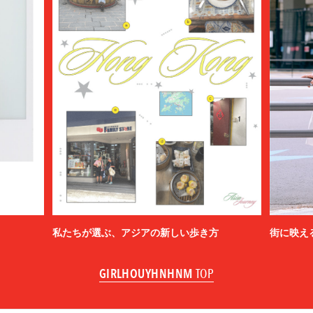
私たちが選ぶ、アジアの新しい歩き方
街に映え
GIRLHOUYHNHNM
TOP