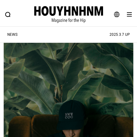
NEWS
FEATURE
BLOG
SNAP
Commune H
ヒップなファッション、カルチャー、ライフスタイルWEBマガジン
JA
NEWS
2025.3.7 UP
EN
#注目のタグ
#SHOPPING ADDICT
#憧れの逸品
#ESSENTIAL DESIGNS
#古着サミット
#NEW VINTAGE
#マイナーグッド図鑑
#路地裏てぃーん。
#MONTHLY JOURNAL
#GH 銘品の所以
#フイナムのYouTube
#Commune H
#FOCUS IT
#AH.H
#ととけん
#FASHION
#MUSIC
#MOVIE